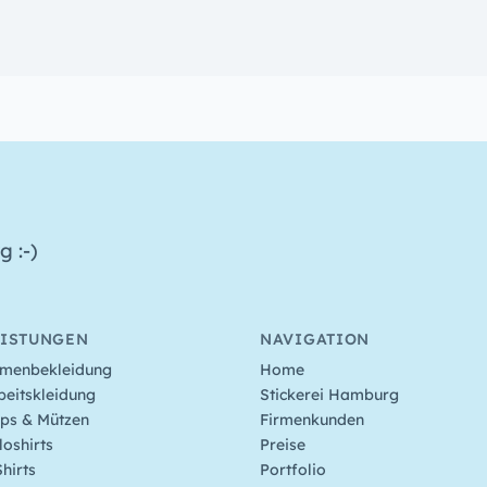
 :-)
EISTUNGEN
NAVIGATION
rmenbekleidung
Home
beitskleidung
Stickerei Hamburg
ps & Mützen
Firmenkunden
loshirts
Preise
Shirts
Portfolio