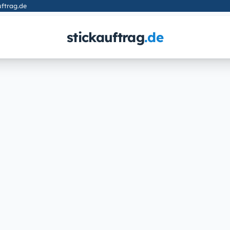
ftrag.de
stickauftrag
.de