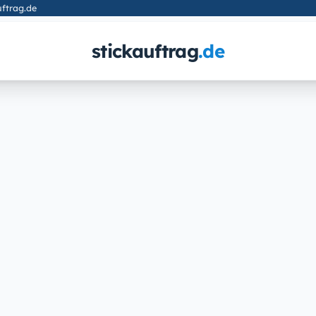
ftrag.de
stickauftrag
.de