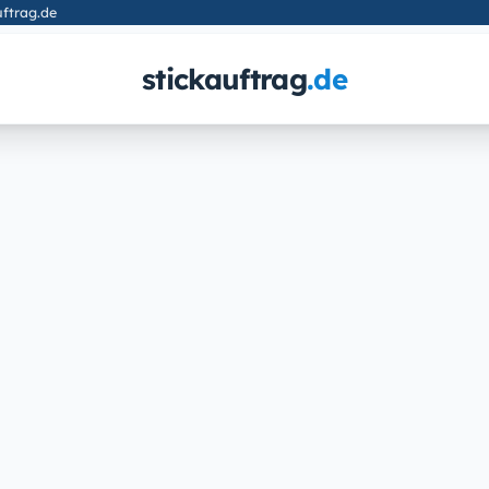
ftrag.de
stickauftrag
.de